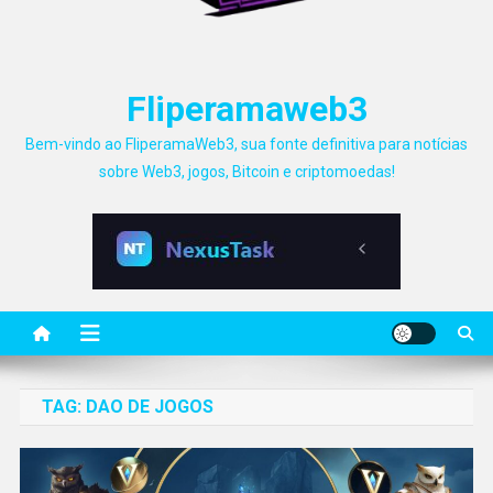
Fliperamaweb3
Bem-vindo ao FliperamaWeb3, sua fonte definitiva para notícias
sobre Web3, jogos, Bitcoin e criptomoedas!
TAG:
DAO DE JOGOS