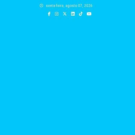
Skip
sexta-feira, agosto 07, 2026
to
content