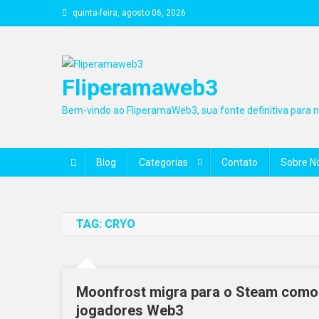
Skip
quinta-feira, agosto 06, 2026
to
content
Fliperamaweb3
Bem-vindo ao FliperamaWeb3, sua fonte definitiva para no
Blog
Categorias
Contato
Sobre N
TAG:
CRYO
Moonfrost migra para o Steam como j
jogadores Web3