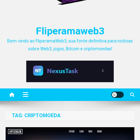
Fliperamaweb3
Bem-vindo ao FliperamaWeb3, sua fonte definitiva para notícias
sobre Web3, jogos, Bitcoin e criptomoedas!
TAG:
CRIPTOMOEDA