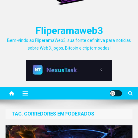
Fliperamaweb3
Bem-vindo ao FliperamaWeb3, sua fonte definitiva para notícias
sobre Web3, jogos, Bitcoin e criptomoedas!
TAG:
CORREDORES EMPODERADOS