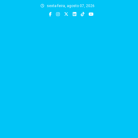
Skip
sexta-feira, agosto 07, 2026
to
content