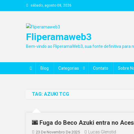
Skip
sábado, agosto 08, 2026
to
content
Fliperamaweb3
Bem-vindo ao FliperamaWeb3, sua fonte definitiva para no
Blog
Categorias
Contato
Sobre N
TAG:
AZUKI TCG
🌆 Fuga do Beco Azuki entra no Ace
Lucas Glenstid
23 De Novembro De 2025