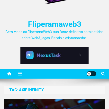
Fliperamaweb3
Bem-vindo ao FliperamaWeb3, sua fonte definitiva para notícias
sobre Web3, jogos, Bitcoin e criptomoedas!
TAG:
AXIE INFINITY