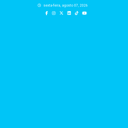
Skip
sexta-feira, agosto 07, 2026
to
content