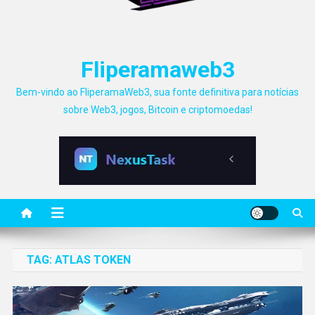
Fliperamaweb3
Bem-vindo ao FliperamaWeb3, sua fonte definitiva para notícias
sobre Web3, jogos, Bitcoin e criptomoedas!
TAG:
ATLAS TOKEN