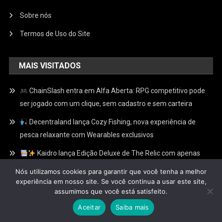
Sobre nós
Termos de Uso do Site
MAIS VISITADOS
ChainSlash entra em Alfa Aberta: RPG competitivo pode
ser jogado com um clique, sem cadastro e sem carteira
Decentraland lança Cozy Fishing, nova experiência de
pesca relaxante com Wearables exclusivos
Kaidro lança Edição Deluxe de The Relic com apenas
100 Relíquias Douradas escondidas e recompensas
Nós utilizamos cookies para garantir que você tenha a melhor
exclusivas no Web3
experiência em nosso site. Se você continua a usar este site,
assumimos que você está satisfeito.
Aceitar
Saiba mais
Fliperamaweb3
|
Theme: News Portal by
Mystery Themes
.