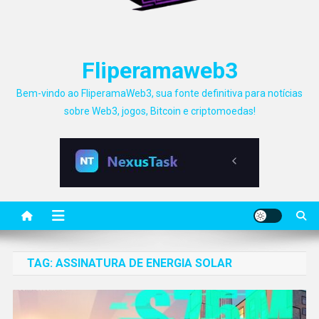
Fliperamaweb3
Bem-vindo ao FliperamaWeb3, sua fonte definitiva para notícias
sobre Web3, jogos, Bitcoin e criptomoedas!
TAG:
ASSINATURA DE ENERGIA SOLAR