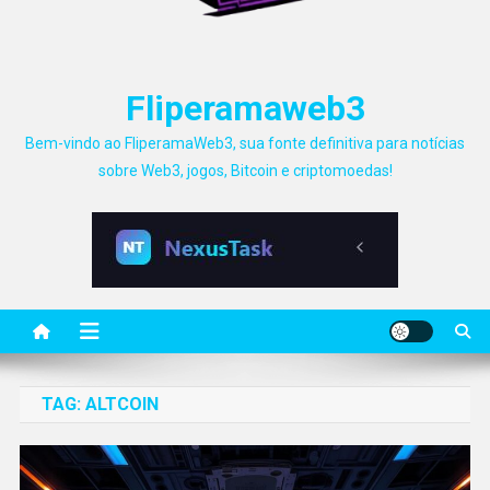
Fliperamaweb3
Bem-vindo ao FliperamaWeb3, sua fonte definitiva para notícias
sobre Web3, jogos, Bitcoin e criptomoedas!
TAG:
ALTCOIN