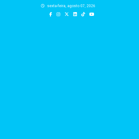
Skip
sexta-feira, agosto 07, 2026
to
content