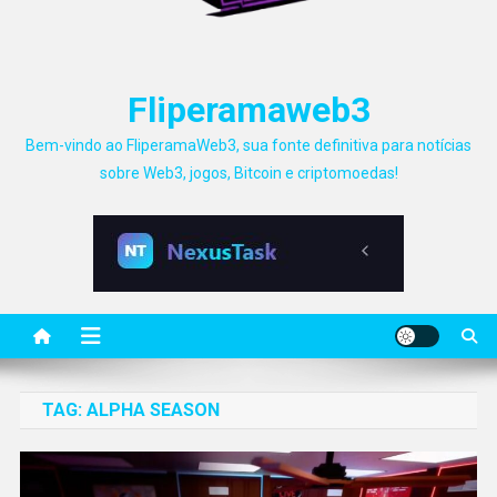
Fliperamaweb3
Bem-vindo ao FliperamaWeb3, sua fonte definitiva para notícias
sobre Web3, jogos, Bitcoin e criptomoedas!
TAG:
ALPHA SEASON