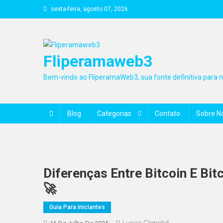
Skip
sexta-feira, agosto 07, 2026
to
content
Fliperamaweb3
Bem-vindo ao FliperamaWeb3, sua fonte definitiva para no
Blog
Categorias
Contato
Sobre N
Diferenças Entre Bitcoin E Bit
🚀
Guia Para Iniciantes
Lucas Glenstid