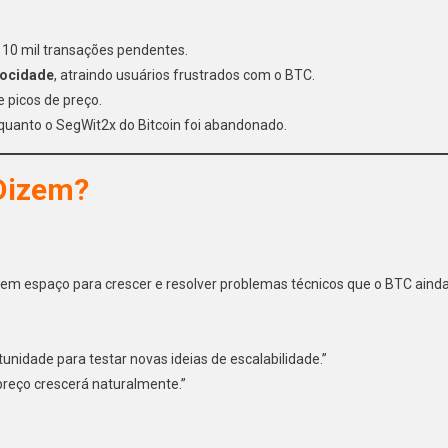
 10 mil transações pendentes.
locidade
, atraindo usuários frustrados com o BTC.
e picos de preço.
nquanto o SegWit2x do Bitcoin foi abandonado.
 Dizem?
 tem espaço para crescer e resolver problemas técnicos que o BTC aind
nidade para testar novas ideias de escalabilidade.”
preço crescerá naturalmente.”