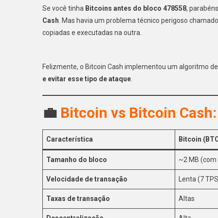
Se você tinha
Bitcoins antes do bloco 478558
, parabén
Cash
. Mas havia um problema técnico perigoso chamad
copiadas e executadas na outra.
Felizmente, o Bitcoin Cash implementou um algoritmo de
e evitar esse tipo de ataque
.
💼
Bitcoin vs Bitcoin Cash
Característica
Bitcoin (BT
Tamanho do bloco
~2 MB (com 
Velocidade de transação
Lenta (7 TPS
Taxas de transação
Altas
Descentralização
Alta