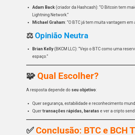
Adam Back
(criador da Hashcash): “O Bitcoin tem ma
Lightning Network.”
Michael Graham
: “O BTC já tem muita vantagem em ad
⚖️
Opinião Neutra
Brian Kelly
(BKCM LLC): “Vejo o BTC como uma reserv
espaço.”
🧩
Qual Escolher?
A resposta depende do
seu objetivo
:
Quer segurança, estabilidade e reconhecimento mund
Quer
transações rápidas, baratas
e ver a cripto sen
✅
Conclusão: BTC e BCH 