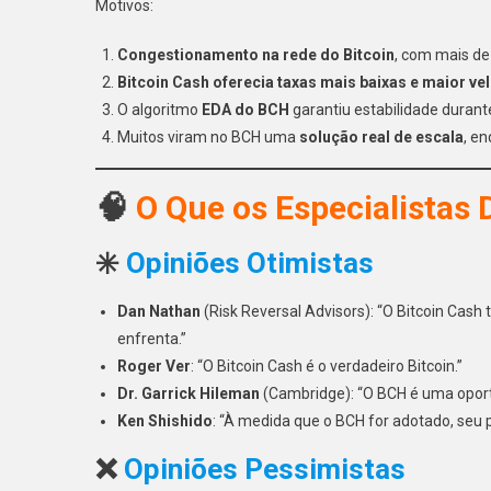
Motivos:
Congestionamento na rede do Bitcoin
, com mais de
Bitcoin Cash oferecia taxas mais baixas e maior ve
O algoritmo
EDA do BCH
garantiu estabilidade durant
Muitos viram no BCH uma
solução real de escala
, e
🧠
O Que os Especialistas
✳️
Opiniões Otimistas
Dan Nathan
(Risk Reversal Advisors): “O Bitcoin Cash
enfrenta.”
Roger Ver
: “O Bitcoin Cash é o verdadeiro Bitcoin.”
Dr. Garrick Hileman
(Cambridge): “O BCH é uma oportu
Ken Shishido
: “À medida que o BCH for adotado, seu 
❌
Opiniões Pessimistas